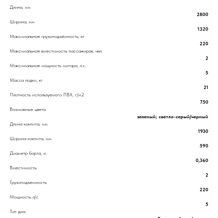
Длина, мм
2800
Ширина, мм
1320
Максимальная грузоподъёмность, кг
220
Максимальная вместимость пассажиров, чел.
2
Максимальная мощность мотора, л.с.
5
Масса лодки, кг
21
Плотность используемого ПВХ, г/м2
750
Возможные цвета
зеленый; светло-серый/черный
Длина кокпита, мм
1930
Ширина кокпита, мм
590
Диаметр борта, м
0,360
Вместимость
2
Грузоподъемность
220
Мощность л/с
5
Тип дна