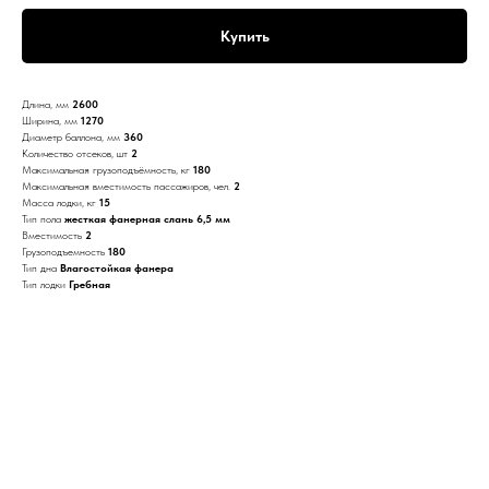
Купить
Длина, мм
2600
Ширина, мм
1270
Диаметр баллона, мм
360
Количество отсеков, шт
2
Максимальная грузоподъёмность, кг
180
Максимальная вместимость пассажиров, чел.
2
Масса лодки, кг
15
Тип пола
жесткая фанерная слань 6,5 мм
Вместимость
2
Грузоподъемность
180
Тип дна
Влагостойкая фанера
Тип лодки
Гребная