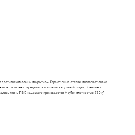
с противоскользящим покрытием. Герметичные отсеки, позволяют лодке
-паз. Ее можно передвигать по кокпиту надувной лодки. Возможна
овалась ткань ПВХ немецкого производства HeyTex плотностью 750 г/