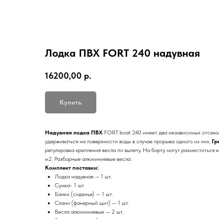
Лодка ПВХ FORT 240 надувная
16200,00
р.
Купить
Надувная лодка ПВХ
FORT boat 240 имеет два независимых отсека.
удерживаться на поверхности воды в случае прорыва одного из них.
Гр
регулировка крепления весла по вылету. На борту могут разместиться
м
2
. Разборные алюминиевые весла.
Комплект поставки:
Лодка надувная — 1 шт.
Сумка- 1 шт.
Банки (сиденья) — 1 шт.
Слани (фанерный щит) — 1 шт.
Весла алюминиевые — 2 шт.