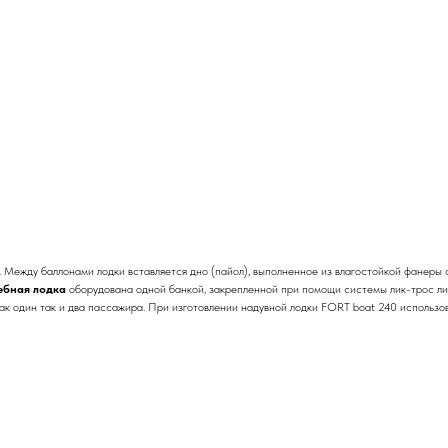
 Между баллонами лодки вставляется дно (пайол), выполненное из влагостойкой фанеры 
ебная лодка
оборудована одной банкой, закрепленной при помощи системы лик-трос лик
 как один так и два пассажира. При изготовлении надувной лодки FORT boat 240 использ