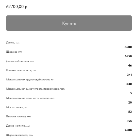
62700,00
р.
Купить
Длина, мм
3600
Ширина, мм
1650
Диаметр баллона, мм
46
Количество отсеков, шт
3+1
Максимальная грузоподъёмность, кг
530
Максимальная вместимость пассажиров, чел.
5
Максимальная мощность мотора, л.с.
20
Масса лодки, кг
53
Высота транца, мм
395
Длина кокпита, мм
2600
Ширина кокпита, мм