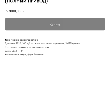
(ПОЛНЫЙ ПРИВОД)
193000,00
р.
Купить
Технические характеристики
Двигатель 1Р56, 140 куб.см., масл. охл., автом. сцепление, 3КПП+реверс
Подвеска центральная, моно-амортизатор
Шины 25х8 - 12"
Комплектация аккум., фара, багажник