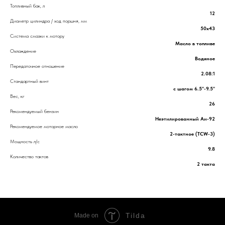
Топливный бак, л
12
Диаметр цилиндра / ход поршня, мм
50х43
Система смазки к мотору
Масло в топливе
Охлаждение
Водяное
Передаточное отношение
2.08:1
Стандартный винт
с шагом 6.5"-9.5"
Вес, кг
26
Рекомендуемый бензин
Неэтилированный Аи-92
Рекомендуемое моторное масло
2-тактное (TCW-3)
Мощность л/с
9.8
Количество тактов
2 такта
Tilda
Made on