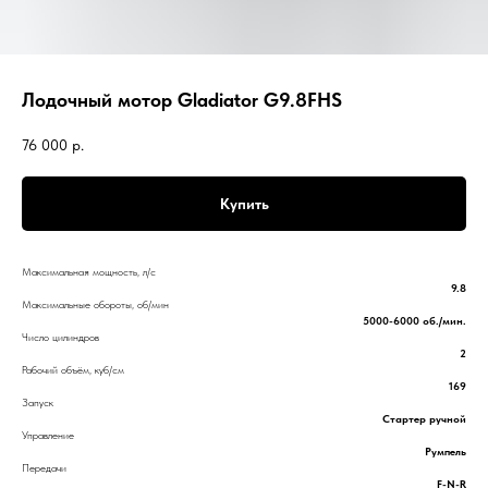
Лодочный мотор Gladiator G9.8FHS
76 000
р.
Купить
Максимальная мощность, л/с
9.8
Максимальные обороты, об/мин
5000-6000 об./мин.
Число цилиндров
2
Рабочий объём, куб/см
169
Запуск
Стартер ручной
Управление
Румпель
Передачи
F-N-R