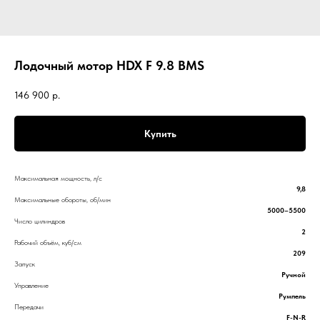
Лодочный мотор HDX F 9.8 BMS
146 900
р.
Купить
Максимальная мощность, л/с
9,8
Максимальные обороты, об/мин
5000–5500
Число цилиндров
2
Рабочий объём, куб/см
209
Запуск
Ручной
Управление
Румпель
Передачи
F-N-R