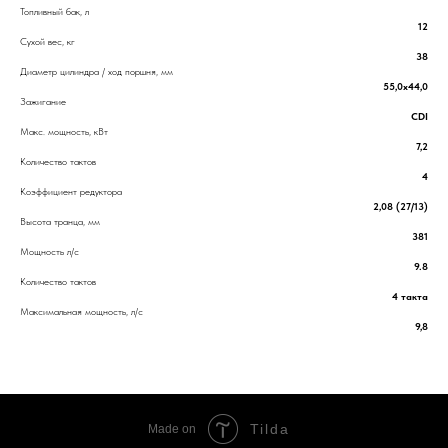
Топливный бак, л
12
Сухой вес, кг
38
Диаметр цилиндра / ход поршня, мм
55,0х44,0
Зажигание
CDI
Макс. мощность, кВт
7,2
Количество тактов
4
Коэффициент редуктора
2,08 (27/13)
Высота транца, мм
381
Мощность л/с
9.8
Количество тактов
4 такта
Максимальная мощность, л/с
9,8
Tilda
Made on